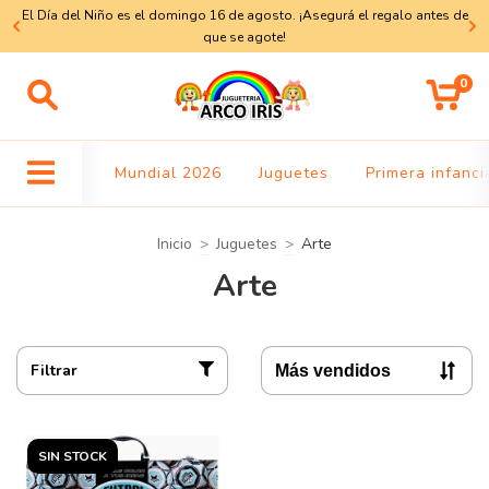
El Día del Niño es el domingo 16 de agosto. ¡Asegurá el regalo antes de
a
que se agote!
0
Mundial 2026
Juguetes
Primera infanci
Inicio
>
Juguetes
>
Arte
Arte
Filtrar
SIN STOCK