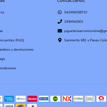
ías
Contactános
ros
542494558732
2494542601
ar
jugueteriaarcoirisonline@g
recuentes (FAQ)
Sarmiento 681 y Paseo Col
cambios y devoluciones
ago
condiciones