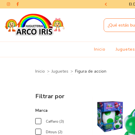
as — la magia del Día del Niño te espera
El 
Inicio
Juguete
Inicio
>
Juguetes
>
Figura de accion
Filtrar por
Marca
Caffaro (3)
Ditoys (2)