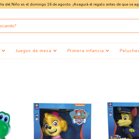
Día del Niño es el domingo 16 de agosto. ¡Asegurá el regalo antes de que se ag
s
Juegos de mesa
Primera infancia
Peluche