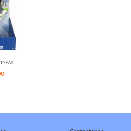
HTYEAR
00