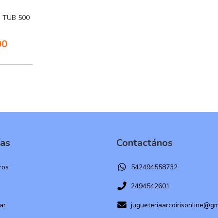
 TUB 500
00
ías
Contactános
ros
542494558732
2494542601
ar
jugueteriaarcoirisonline@g