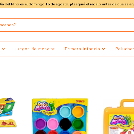
Día del Niño es el domingo 16 de agosto. ¡Asegurá el regalo antes de que se ag
s
Juegos de mesa
Primera infancia
Peluche