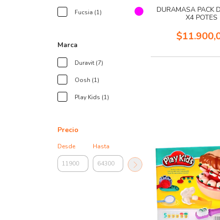
DURAMASA PACK 
Fucsia (1)
X4 POTES
$11.900,
Marca
Duravit (7)
Oosh (1)
Play Kids (1)
Precio
Desde
Hasta