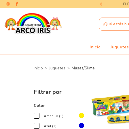
as — la magia del Día del Niño te espera
El 
Inicio
Juguete
Inicio
>
Juguetes
>
Masas/Slime
Filtrar por
Color
Amarillo (1)
Azul (1)